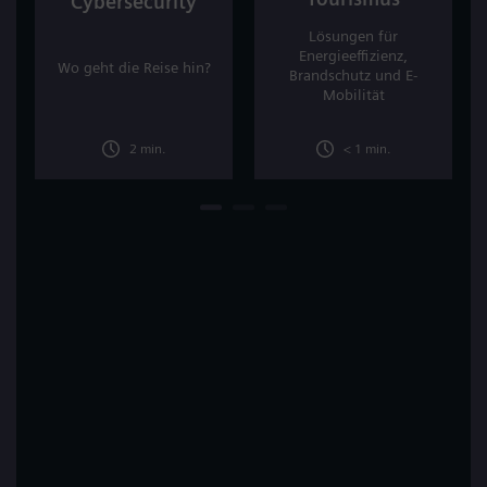
Cybersecurity
Lösungen für
Energieeffizienz,
Wo geht die Reise hin?
Brandschutz und E-
Mobilität
2 min.
< 1 min.