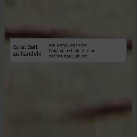
Neue Impulse in der
Es ist Zeit
Gebäudetechnik für eine
zu handeln
nachhaltige Zukunft