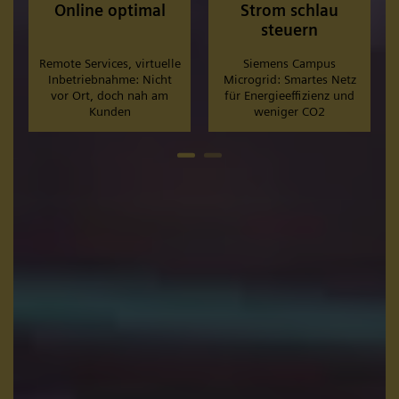
Online optimal
Strom schlau
steuern
Remote Services, virtuelle
Siemens Campus
Inbetriebnahme: Nicht
Microgrid: Smartes Netz
vor Ort, doch nah am
für Energieeffizienz und
Kunden
weniger CO2