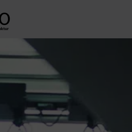
o
uktur