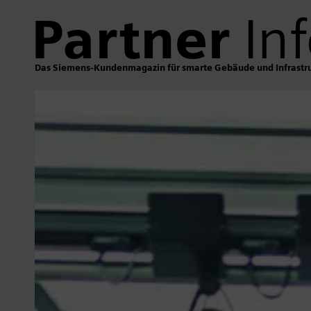
Partner
Inf
Das Siemens-Kundenmagazin für smarte Gebäude und Infrastr